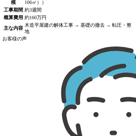
模
106㎡））
工事期間
約3週間
概算費用
約160万円
木造平屋建の解体工事 → 基礎の撤去 → 転圧・整
主な内容
地
お客様の声