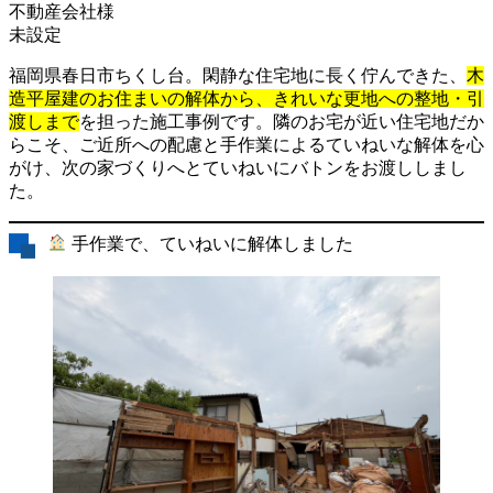
不動産会社様
未設定
福岡県春日市ちくし台。閑静な住宅地に長く佇んできた、
木
造平屋建のお住まいの解体から、きれいな更地への整地・引
渡しまで
を担った施工事例です。隣のお宅が近い住宅地だか
らこそ、ご近所への配慮と手作業によるていねいな解体を心
がけ、次の家づくりへとていねいにバトンをお渡ししまし
た。
手作業で、ていねいに解体しました