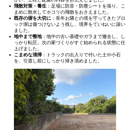
飛散対策・養生
：足場に防音・防塵シートを張り、こ
まめに散水してホコリの飛散をおさえました。
既存の塀を大切に
：長年お隣との境を守ってきたブロ
ック塀は傷つけないよう残し、境界をていねいに扱い
ました。
地中まで整地
：地中の古い基礎やガラまで撤去し、し
っかり転圧。次の家づくりがすぐ始められる状態に仕
上げました。
こまめな清掃
：トラックの出入りで付いた土や小石
を、引渡し前にしっかり掃き清めました。