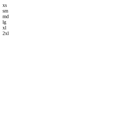
xs
sm
md
lg
xl
2xl
解体事業
keyboard_arrow_down
解体工事
造成工事
舗装工事
土木工事
ブログ