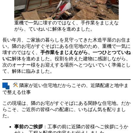
重機で一気に壊すのではなく、手作業をまじえな
がら、ていねいに解体を進めました。
長い年月、ご家族の暮らしを見守ってきた木造平屋のお住ま
い。隣のお宅がすぐそばにある住宅地のため、重機で一気に
壊すのではなく、
手作業をまじえながら、一つひとつていね
いに
解体を進めました。役割を終えた建物に感謝しながら、
次のオーナー様をお迎えする場所へとつないでいく準備とし
て、解体に臨みました。
隣家が近い住宅地だからこその、近隣配慮と地中ま
で整える仕事
この現場は、隣のお宅がすぐそばにある閑静な住宅地。だか
らこそ、ご近所の皆様への配慮に、いちばん気を配りまし
た。
事前のご挨拶
：工事の前に近隣の皆様へご挨拶にうか
がい、工程と配慮の内容をお伝えしました。