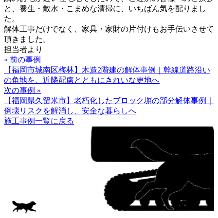
と、養生・散水・こまめな清掃に、いちばん気を配りまし
た。
解体工事だけでなく、家具・家財の片付けもお手伝いさせて
頂きました。
担当者より
« 前の事例
【福岡市城南区梅林】木造2階建の解体事例｜幹線道路沿い
の角地を、近隣配慮とともにきれいな更地へ
次の事例 »
【福岡県久留米市】老朽化したブロック塀の部分解体事例｜
倒壊リスクを解消し、安全な暮らしへ
施工事例一覧に戻る