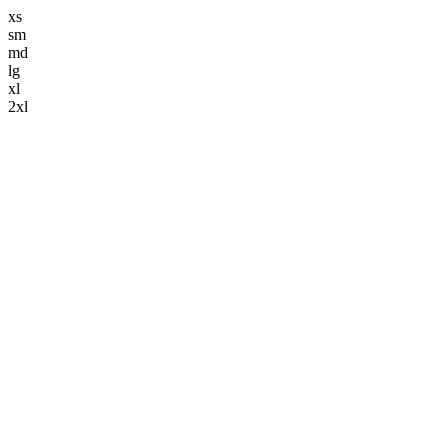
xs
sm
md
lg
xl
2xl