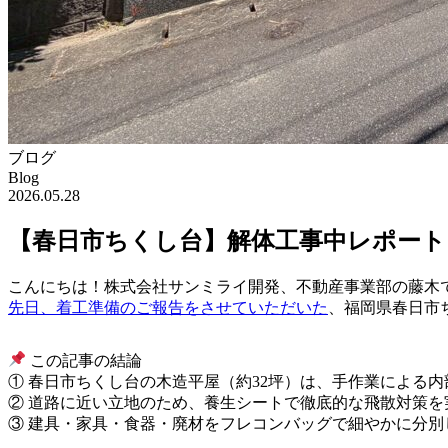
ブログ
Blog
2026.05.28
【春日市ちくし台】解体工事中レポート
こんにちは！株式会社サンミライ開発、不動産事業部の藤木
先日、着工準備のご報告をさせていただいた
、福岡県春日市
この記事の結論
① 春日市ちくし台の木造平屋（約32坪）は、手作業による
② 道路に近い立地のため、養生シートで徹底的な飛散対策を
③ 建具・家具・食器・廃材をフレコンバッグで細やかに分別