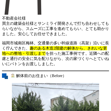
不動産会社様
買主の建築会社様とサンミライ開発さんで打ち合わせしても
らいながら、スムーズに工事を進めてもらい、とても助かり
ました。安心してお任せできました。
福岡市城南区梅林。交通量の多い幹線道路（高架）沿いに長
く佇んできた、
趣のある木造2階建の解体から、きれいな更
地への整地・引渡しまで
を担った施工事例です。近隣への配
慮と通行の安全に気を配りながら、次の家づくりへとていね
いにバトンをお渡ししました。
解体前のお住まい（Before）