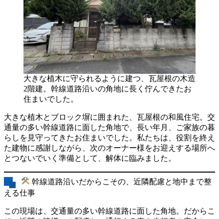
大きな植木に守られるように建つ、瓦屋根の木造
2階建。幹線道路沿いの角地に長く佇んできたお
住まいでした。
大きな植木とブロック塀に囲まれた、瓦屋根の和風住宅。交
通量の多い幹線道路に面した角地で、長い年月、ご家族の暮
らしを見守ってきたお住まいでした。私たちは、役割を終え
た建物に感謝しながら、次のオーナー様をお迎えする場所へ
とつないでいく準備として、解体に臨みました。
幹線道路沿いだからこその、近隣配慮と地中まで整
える仕事
この現場は、交通量の多い幹線道路に面した角地。だからこ