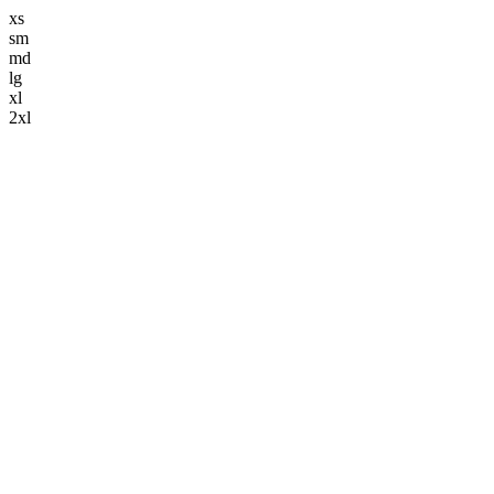
xs
sm
md
lg
xl
2xl
解体事業
keyboard_arrow_down
解体工事
造成工事
舗装工事
土木工事
ブログ