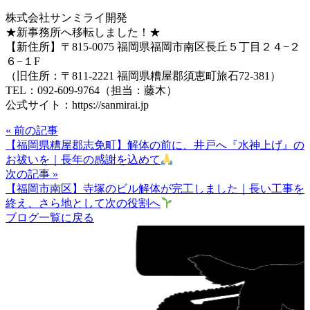
株式会社サンミライ開発
★新事務所へ移転しました！★
【新住所】〒815-0075 福岡県福岡市南区長丘５丁目２４−２
６−１F
（旧住所：〒811-2221 福岡県糟屋郡須恵町旅石72-381）
TEL：092-609-9764（担当：藤木）
公式サイト：https://sanmirai.jp
« 前の記事
【福岡県糟屋郡志免町】解体の前に、井戸へ『水神上げ』の
お祓いを｜長年の感謝を込めて
次の記事 »
【福岡市南区】寺塚のビル解体が完工しました｜長い工事を
終え、さら地として次の役割へ
ブログ一覧に戻る