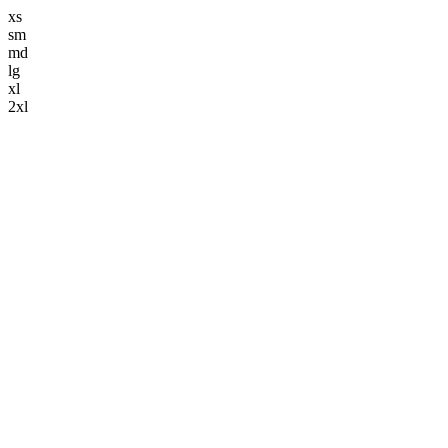
xs
sm
md
lg
xl
2xl
解体事業
keyboard_arrow_down
解体工事
造成工事
舗装工事
土木工事
ブログ