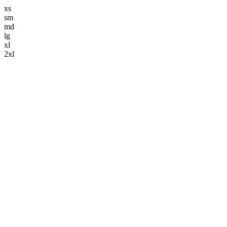
xs
sm
md
lg
xl
2xl