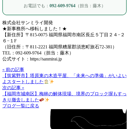
お電話でも：
092-609-9764
（担当：藤木）
株式会社サンミライ開発
★新事務所へ移転しました！★
【新住所】〒815-0075 福岡県福岡市南区長丘５丁目２４−２
６−１F
（旧住所：〒811-2221 福岡県糟屋郡須恵町旅石72-381）
TEL：092-609-9764（担当：藤木）
公式サイト：https://sanmirai.jp
« 前の記事
【筑紫野市】塔原東の木造平屋、「未来への準備」がいよい
よスタートしました
次の記事 »
【福岡市城南区】梅林の解体現場、境界のブロック塀もすっ
きり撤去しました
ブログ一覧に戻る