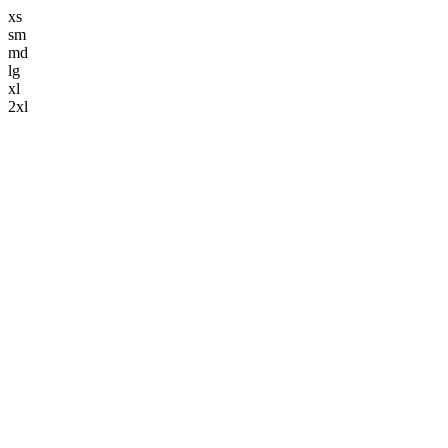
xs
sm
md
lg
xl
2xl
解体事業
keyboard_arrow_down
解体工事
造成工事
舗装工事
土木工事
ブログ