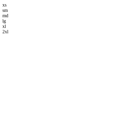
xs
sm
md
lg
xl
2xl