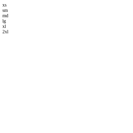
xs
sm
md
lg
xl
2xl