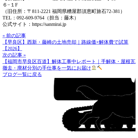
６−１F
（旧住所：〒811-2221 福岡県糟屋郡須恵町旅石72-381）
TEL：092-609-9764（担当：藤木）
公式サイト：https://sanmirai.jp
« 前の記事
【早良区】西新・藤崎の土地売却｜路線価×解体費で試算
【2026】
次の記事 »
【福岡市早良区百道】解体工事中レポート｜手解体・屋根瓦
撤去・廃材分別の手仕事を一気にお届け
ブログ一覧に戻る