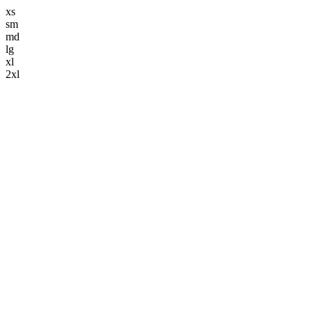
xs
sm
md
lg
xl
2xl
解体事業
keyboard_arrow_down
解体工事
造成工事
舗装工事
土木工事
ブログ