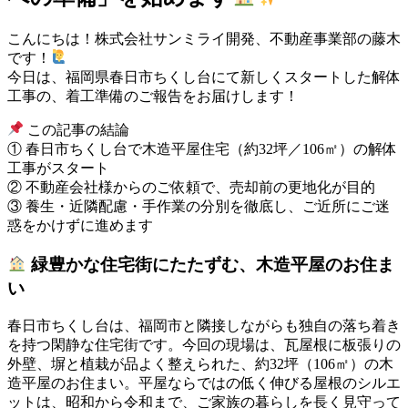
こんにちは！株式会社サンミライ開発、不動産事業部の藤木
です！
今日は、福岡県春日市ちくし台にて新しくスタートした解体
工事の、着工準備のご報告をお届けします！
この記事の結論
① 春日市ちくし台で木造平屋住宅（約32坪／106㎡）の解体
工事がスタート
② 不動産会社様からのご依頼で、売却前の更地化が目的
③ 養生・近隣配慮・手作業の分別を徹底し、ご近所にご迷
惑をかけずに進めます
緑豊かな住宅街にたたずむ、木造平屋のお住ま
い
春日市ちくし台は、福岡市と隣接しながらも独自の落ち着き
を持つ閑静な住宅街です。今回の現場は、瓦屋根に板張りの
外壁、塀と植栽が品よく整えられた、約32坪（106㎡）の木
造平屋のお住まい。平屋ならではの低く伸びる屋根のシルエ
ットは、昭和から令和まで、ご家族の暮らしを長く見守って