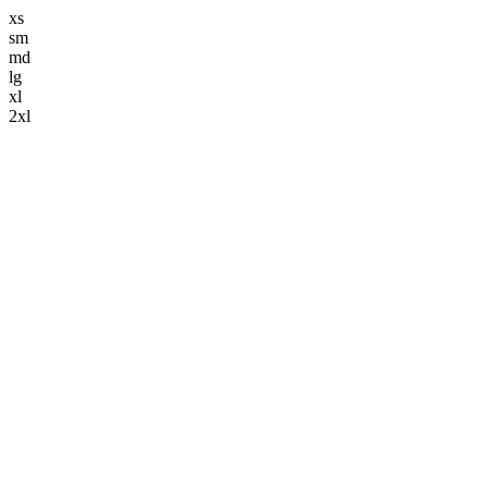
xs
sm
md
lg
xl
2xl