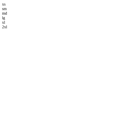
xs
sm
md
lg
xl
2xl