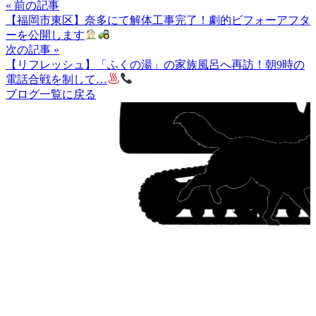
« 前の記事
【福岡市東区】奈多にて解体工事完了！劇的ビフォーアフタ
ーを公開します
次の記事 »
【リフレッシュ】「ふくの湯」の家族風呂へ再訪！朝9時の
電話合戦を制して…
ブログ一覧に戻る