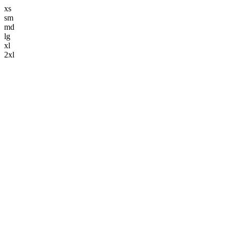
xs
sm
md
lg
xl
2xl
解体事業
keyboard_arrow_down
解体工事
造成工事
舗装工事
土木工事
ブログ