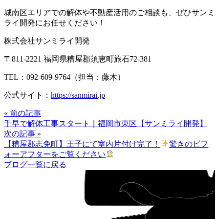
城南区エリアでの解体や不動産活用のご相談も、ぜひサンミ
ライ開発にお任せください！
株式会社サンミライ開発
〒811-2221 福岡県糟屋郡須恵町旅石72-381
TEL：092-609-9764（担当：藤木）
公式サイト：
https://sanmirai.jp
« 前の記事
千早で解体工事スタート｜福岡市東区【サンミライ開発】
次の記事 »
【糟屋郡志免町】王子にて室内片付け完了！
驚きのビフ
ォーアフターをご覧ください
ブログ一覧に戻る