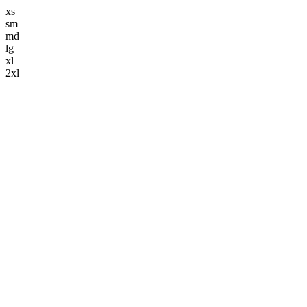
xs
sm
md
lg
xl
2xl
解体事業
keyboard_arrow_down
解体工事
造成工事
舗装工事
土木工事
ブログ